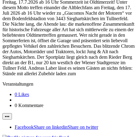
Freitag, 17.7.2026 ab 16 Uhr Sommerzeit ist Oldtimerzeit! Unter
diesem Motto treffen einander die Altblechfans am Freitag, den 17.
Juli 2026 ab 16 Uhr wieder zu „Giacomos Nacht der Motoren“ vor
dem Bodenfeldstadion von 3443 Sieghartskirchen im Tullnerfeld.
Die Nächte lang, die Abende lau: die markenoffene Zusammenkunft
für historische Fahrzeuge aller Art hat sich mittlerweile zu einem der
beliebtesten Oldtimertreffen gemausert. Wer nicht gerade in den
Sommerferien ist, öffnet die Garage und präsentiert sein liebevoll
gepflegtes Vehikel den zahlreichen Besuchern. Das blitzende Chrom
der Autos, Motorräder und Traktoren, lockt Jung & Alt nach
Sieghartskirchen. Der Sportplatz liegt gleich nach dem Rieder Berg
direkt an der B1, nur 20 km westlich der Wiener Stadtgrenze im
Tullner Feld. Andreas Laber lässt es seinen Gästen an nichts fehlen:
Stände mit allerlei Zubehör laden zum
Veranstaltungen
0 Likes
0 Kommentare
•••
Facebook
Share on linkedin
Share on twitter