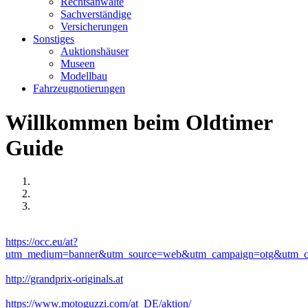
Rechtsanwälte
Sachverständige
Versicherungen
Sonstiges
Auktionshäuser
Museen
Modellbau
Fahrzeugnotierungen
Willkommen beim Oldtimer
Guide
https://occ.eu/at?
utm_medium=banner&utm_source=web&utm_campaign=otg&utm_c
http://grandprix-originals.at
https://www.motoguzzi.com/at_DE/aktion/