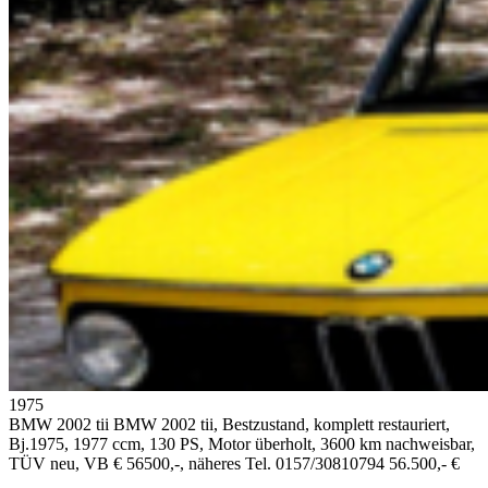
1975
BMW 2002 tii
BMW 2002 tii, Bestzustand, komplett restauriert,
Bj.1975, 1977 ccm, 130 PS, Motor überholt, 3600 km nachweisbar,
TÜV neu, VB € 56500,-, näheres Tel. 0157/30810794
56.500,- €