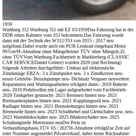
1959
Wartburg 312
Wartburg 311 mit EZ 03/1959Das Fahrzeug hat in der
DDR einen Rahmen vom 353 bekommen.Das Fahrzeug wurde
dann mit der Technik des W312/353 von 2015 - 2017 neu
aufgebaut.Dabei wurde auch ein PUR-Lenkrad eingebaut.Motor
997cm³H-Abnahme ohne Mängelletzter TÜV ohne Mängelz.Zt.
ohne TÜVVom Wartburg-Fachbetrieb in Markleeberg (CLASSIC
CAR SERVICEDaniel Grüner) wurden 2020 (mit Rechnung)
folgende Arbeiten durchgeführt:- Umbau auf elektronische
Zündanlage EBZA- 3 x Zündspulen neu- 3 x Zündkerzen neu-
neues Getriebe- Benzinpumpe neu- Dichtsatz Vergaser neuweitere
Reparaturen und Wartungsarbeiten erfolgten dann:- 2019 Batterie
neu- 2019 Pedalwellen mit Lager aufgearbeitet vom Fachbetrieb-
2020 Tankgeber getauscht- 2021 Bremsen hinten neu- 2021
Bremsankerplatten hinten neu- 2021 Kupplungsseil neu- 2021
Radlager hinten neu- 2021 Bremsleitungen hinten neu- 2021
Bremsseile hinten neu- 2023 Schalthebel und Gleitschalen usw. neu-
2023 Warnblinkschalter neu- 2025 Blinkerschalter neu- 2025
Schaltungsteile Motorraum neuDer Preis ist
Verhandlungsbasis.TÜV 05 / 2027H-Abnahme erfolgtZur Zeit auf
roter Nummer angemeldet Privatverkauf, daher keine Rücknahme/