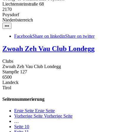
Liechtensteinstraße 68
2170
Poysdorf
Niederösterreich
•••
Facebook
Share on linkedin
Share on twitter
Zwoah Zeh Vau Club Londegg
Clubs
Zwoah Zeh Vau Club Londegg
Stampfle 127
6500
Landeck
Tirol
Seitennummerierung
Erste Seite
Erste Seite
Vorherige Seite
Vorherige Seite
…
Seite
10
Seite
11