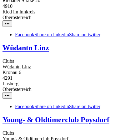
Riedauer Straße 20
4910
Ried im Innkreis
Oberösterreich
•••
Facebook
Share on linkedin
Share on twitter
Wüdantn Linz
Clubs
Wüdantn Linz
Kronau 6
4291
Lasberg
Oberösterreich
•••
Facebook
Share on linkedin
Share on twitter
Young- & Oldtimerclub Poysdorf
Clubs
Young- & Oldtimerclub Poysdorf