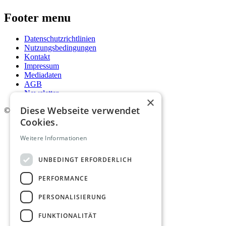
Footer menu
Datenschutzrichtlinien
Nutzungsbedingungen
Kontakt
Impressum
Mediadaten
AGB
Newsletter
×
Diese Webseite verwendet
©
2026. Alle Rechte vorbehalten.
Cookies.
Weitere Informationen
UNBEDINGT ERFORDERLICH
PERFORMANCE
PERSONALISIERUNG
FUNKTIONALITÄT