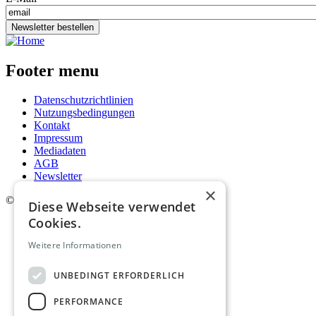
Newsletter bestellen
Footer menu
Datenschutzrichtlinien
Nutzungsbedingungen
Kontakt
Impressum
Mediadaten
AGB
Newsletter
×
©
2026. Alle Rechte vorbehalten.
Diese Webseite verwendet
Cookies.
Weitere Informationen
UNBEDINGT ERFORDERLICH
PERFORMANCE