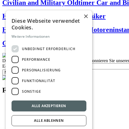
Civilian and Military Oldtimer Car and 
×
Horvath André - Enduro Klassiker
Diese Webseite verwendet
Cookies.
Hofmann-Schrantz GmbH - Motoreninsta
Weitere Informationen
Gebrauchtbikes.at GmbH
UNBEDINGT ERFORDERLICH
PERFORMANCE
Description
Bleiben Sie auf dem Laufenden
Abonnieren Sie unseren
E-Mail
PERSONALISIERUNG
Newsletter bestellen
FUNKTIONALITÄT
Footer menu
SONSTIGE
Datenschutzrichtlinien
ALLE AKZEPTIEREN
Nutzungsbedingungen
Kontakt
Impressum
ALLE ABLEHNEN
Mediadaten
AGB