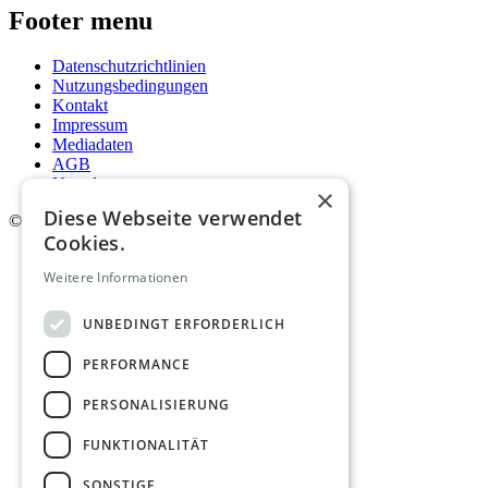
Footer menu
Datenschutzrichtlinien
Nutzungsbedingungen
Kontakt
Impressum
Mediadaten
AGB
Newsletter
×
Diese Webseite verwendet
©
2026. Alle Rechte vorbehalten.
Cookies.
Weitere Informationen
UNBEDINGT ERFORDERLICH
PERFORMANCE
PERSONALISIERUNG
FUNKTIONALITÄT
SONSTIGE