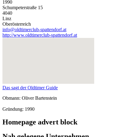
1990
Schumpeterstraße 15
4040
Linz
Oberösterreich
info@oldtimerclub-spattendorf.at
http://www.oldtimerclub-spattendorf.at
Das sagt der Oldtimer Guide
Obmann: Oliver Bartenstein
Gründung: 1990
Homepage advert block
Nah gelegene Unternehmen