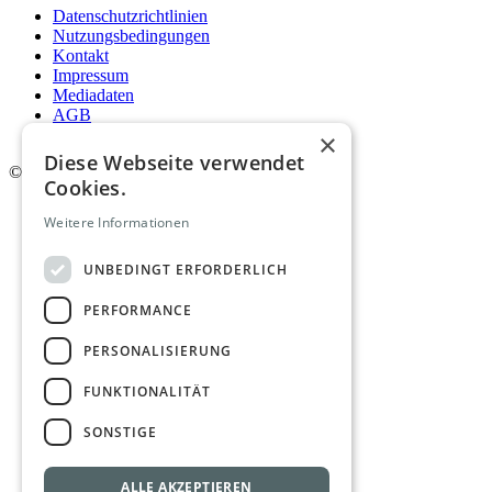
Datenschutzrichtlinien
Nutzungsbedingungen
Kontakt
Impressum
Mediadaten
AGB
Newsletter
×
Diese Webseite verwendet
©
2026. Alle Rechte vorbehalten.
Cookies.
Weitere Informationen
UNBEDINGT ERFORDERLICH
PERFORMANCE
PERSONALISIERUNG
FUNKTIONALITÄT
SONSTIGE
ALLE AKZEPTIEREN