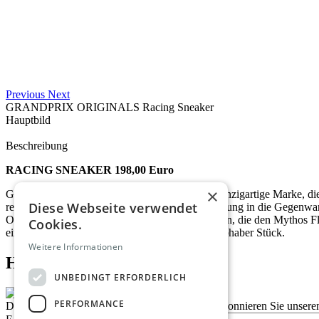
Previous
Next
GRANDPRIX ORIGINALS Racing Sneaker
Hauptbild
Beschreibung
RACING SNEAKER 198,00 Euro
×
GRANDPRIX ORIGINALS ist eine weltweit einzigartige Marke, die
Diese Webseite verwendet
reflektiert und mit hochwertiger, modischer Kleidung in die Gegen
ORIGINALS zuhause. Für Menschen mit Passion, die den Mythos Flair
Cookies.
einzelne Teil der Kollektionen ist ein wahres Liebhaber Stück.
Weitere Informationen
Homepage advert block
UNBEDINGT ERFORDERLICH
PERFORMANCE
Description
Bleiben Sie auf dem Laufenden
Abonnieren Sie unseren