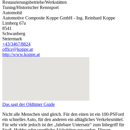
Restaurierungsbetriebe/Werkstätten
Tuning/Historischer Rennsport
Automobil
Automotive Composite Koppe GmbH - Ing. Reinhard Koppe
Limberg 67a
8541
Schwanberg
Steiermark
+43/3467/8824
office@koppe.at
http://www.koppe.at
Das sagt der Oldtimer Guide
Nicht alle Menschen sind gleich. Für den einen ist ein 100-PSFord
ein schnelles Auto, für den anderen ein alltägliches Verkehrsmittel.
Für sehr viele jedoch ist der „fahrbare Untersatz“ zum Inbegriff für
Spaß, Hobby oder sportliche Aktivitäten geworden. Diesen