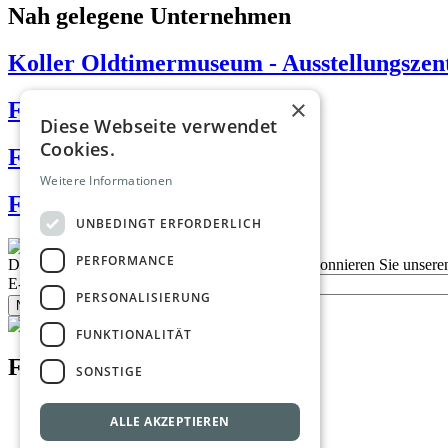
Nah gelegene Unternehmen
Koller Oldtimermuseum - Ausstellungsze
×
Firnkranz Josef
Diese Webseite verwendet
Cookies.
Funke Reinhard KFZ Handel
Weitere Informationen
Feuerwehrmuseum Gars
UNBEDINGT ERFORDERLICH
PERFORMANCE
Description
Bleiben Sie auf dem Laufenden
Abonnieren Sie unseren
E-Mail
PERSONALISIERUNG
Newsletter bestellen
FUNKTIONALITÄT
Footer menu
SONSTIGE
Datenschutzrichtlinien
ALLE AKZEPTIEREN
Nutzungsbedingungen
Kontakt