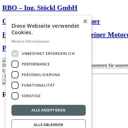
RBO – Ing. Stöckl GmbH
×
Carstyleprofi — Michelle Breuer
Diese Webseite verwendet
Cookies.
HMW Zweirad Austria – Halleiner Motor
Weitere Informationen
Pechousek Bernd
UNBEDINGT ERFORDERLICH
PERFORMANCE
Description
Bleiben Sie auf dem Laufenden
Abonnieren Sie unseren
E-Mail
PERSONALISIERUNG
Newsletter bestellen
FUNKTIONALITÄT
Footer menu
SONSTIGE
Datenschutzrichtlinien
ALLE AKZEPTIEREN
Nutzungsbedingungen
Kontakt
Impressum
ALLE ABLEHNEN
Mediadaten