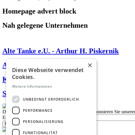
Homepage advert block
Nah gelegene Unternehmen
Alte Tanke e.U. - Arthur H. Piskernik
×
Auto Karosserie Fritz GmbH
Diese Webseite verwendet
Cookies.
Köck Justin
Weitere Informationen
Steyr Puch Club Austria/SPA
UNBEDINGT ERFORDERLICH
PERFORMANCE
Description
Bleiben Sie auf dem Laufenden
Abonnieren Sie unseren
E-Mail
PERSONALISIERUNG
Newsletter bestellen
FUNKTIONALITÄT