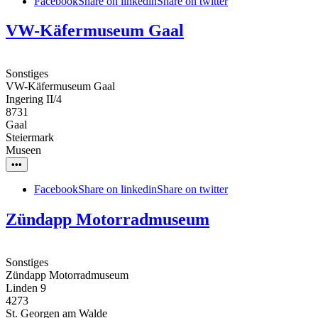
Facebook
Share on linkedin
Share on twitter
VW-Käfermuseum Gaal
Sonstiges
VW-Käfermuseum Gaal
Ingering II/4
8731
Gaal
Steiermark
Museen
•••
Facebook
Share on linkedin
Share on twitter
Zündapp Motorradmuseum
Sonstiges
Zündapp Motorradmuseum
Linden 9
4273
St. Georgen am Walde