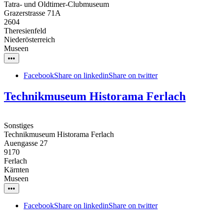
Tatra- und Oldtimer-Clubmuseum
Grazerstrasse 71A
2604
Theresienfeld
Niederösterreich
Museen
•••
Facebook
Share on linkedin
Share on twitter
Technikmuseum Historama Ferlach
Sonstiges
Technikmuseum Historama Ferlach
Auengasse 27
9170
Ferlach
Kärnten
Museen
•••
Facebook
Share on linkedin
Share on twitter