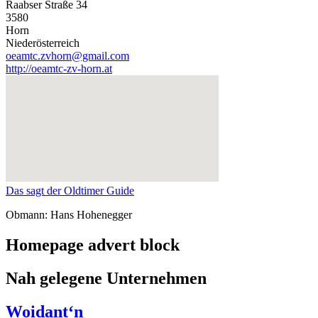
Raabser Straße 34
3580
Horn
Niederösterreich
oeamtc.zvhorn@gmail.com
http://oeamtc-zv-horn.at
Das sagt der Oldtimer Guide
Obmann: Hans Hohenegger
Homepage advert block
Nah gelegene Unternehmen
Woidant‘n