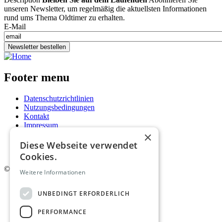
unseren Newsletter, um regelmäßig die aktuellsten Informationen
rund ums Thema Oldtimer zu erhalten.
E-Mail
Newsletter bestellen
Footer menu
Datenschutzrichtlinien
Nutzungsbedingungen
Kontakt
Impressum
×
Mediadaten
AGB
Diese Webseite verwendet
Newsletter
Cookies.
©
2026. Alle Rechte vorbehalten.
Weitere Informationen
UNBEDINGT ERFORDERLICH
PERFORMANCE