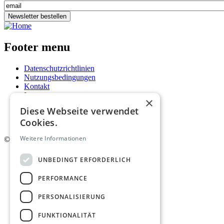
Newsletter bestellen
Footer menu
Datenschutzrichtlinien
Nutzungsbedingungen
Kontakt
Impressum
×
Mediadaten
Diese Webseite verwendet
AGB
Cookies.
Newsletter
Weitere Informationen
©
2026. Alle Rechte vorbehalten.
UNBEDINGT ERFORDERLICH
PERFORMANCE
PERSONALISIERUNG
FUNKTIONALITÄT