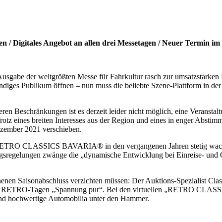
igitales Angebot an allen drei Messetagen / Neuer Termin im
 Ausgabe der weltgrößten Messe für Fahrkultur rasch zur umsatzstarken
s Publikum öffnen – nun muss die beliebte Szene-Plattform in der E
 Beschränkungen ist es derzeit leider nicht möglich, eine Veranstaltun
 eines breiten Interesses aus der Region und eines in enger Abstimm
ezember 2021 verschieben.
 die RETRO CLASSICS BAVARIA® in den vergangenen Jahren stetig wac
ungsregelungen zwänge die „dynamische Entwicklung bei Einreise- und
nenen Saisonabschluss verzichten müssen: Der Auktions-Spezialist Class
en drei RETRO-Tagen „Spannung pur“. Bei den virtuellen „RETRO CLA
d hochwertige Automobilia unter den Hammer.