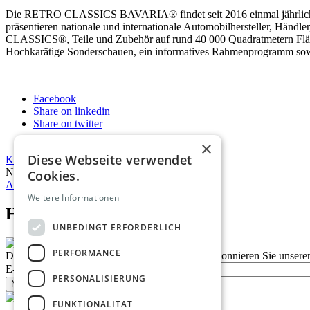
Die RETRO CLASSICS BAVARIA® findet seit 2016 einmal jährlich au
präsentieren nationale und internationale Automobilhersteller, Händ
CLASSICS®, Teile und Zubehör auf rund 40 000 Quadratmetern Fläche
Hochkarätige Sonderschauen, ein informatives Rahmenprogramm sowie
Facebook
Share on linkedin
Share on twitter
×
Diese Webseite verwendet
Kommentare
0
Noch keine Kommentare
Cookies.
Alle Kommentare anzeigen
Weitere Informationen
Homepage advert block
UNBEDINGT ERFORDERLICH
PERFORMANCE
Description
Bleiben Sie auf dem Laufenden
Abonnieren Sie unseren
E-Mail
PERSONALISIERUNG
Newsletter bestellen
FUNKTIONALITÄT