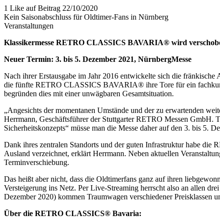
1 Like auf Beitrag
22/10/2020
Kein Saisonabschluss für Oldtimer-Fans in Nürnberg
Veranstaltungen
Klassikermesse RETRO CLASSICS BAVARIA® wird verschoben / D
Neuer Termin: 3. bis 5. Dezember 2021, NürnbergMesse
Nach ihrer Erstausgabe im Jahr 2016 entwickelte sich die fränkische
die fünfte RETRO CLASSICS BAVARIA® ihre Tore für ein fachkundige
begründen dies mit einer unwägbaren Gesamtsituation.
„Angesichts der momentanen Umstände und der zu erwartenden weiteren
Herrmann, Geschäftsführer der Stuttgarter RETRO Messen GmbH. Trotz
Sicherheitskonzepts“ müsse man die Messe daher auf den 3. bis 5. D
Dank ihres zentralen Standorts und der guten Infrastruktur habe
Ausland verzeichnet, erklärt Herrmann. Neben aktuellen Veranstalt
Terminverschiebung.
Das heißt aber nicht, dass die Oldtimerfans ganz auf ihren liebgewon
Versteigerung ins Netz. Per Live-Streaming herrscht also an all
Dezember 2020) kommen Traumwagen verschiedener Preisklassen un
Über die RETRO CLASSICS® Bavaria: