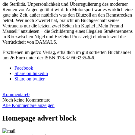
die Sterilität, Unpersönlichkeit und Überregu­lie­rung des moderner
Rennen vor Augen geführt wird. Im Motorsport war es wirklich eine
gute alte Zeit, außer natürlich was den Blutzoll an den Renn­strecken
betraf. Wer noch Zweifel hat, braucht im Buchgeschäft seines
Vertrauens nur die letzten zwei Seiten im Ka­pi­tel „Mein Freund
Mansell“ anzulesen – die Schilde­rung eines illegalen Straßen­­ren­nens
in Rio zwi­schen Nigel und Erzfeind Prost zeigt eindrucks­voll die
Verrücktheit von DAMALS.
Erschienen im gefco Verlag, erhältlich im gut sortierten Buchhandel
um 26 Euro unter der ISBN 978-3-9503235-6-6.
Facebook
Share on linkedin
Share on twitter
Kommentare
0
Noch keine Kommentare
Alle Kommentare anzeigen
Homepage advert block