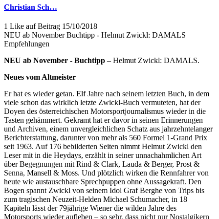
Christian Sch…
1 Like auf Beitrag
15/10/2018
NEU ab November Buchtipp - Helmut Zwickl: DAMALS
Empfehlungen
NEU ab November - Buchtipp
– Helmut Zwickl: DAMALS.
Neues vom Altmeister
Er hat es wieder getan. Elf Jahre nach seinem letzten Buch, in dem
viele schon das wirklich letzte Zwickl-Buch ver­muteten, hat der
Doyen des österreichischen Motor­sportjournalismus wieder in die
Tasten gehämmert. Gekramt hat er davor in seinen Erinnerungen
und Archiven, einem unvergleichlichen Schatz aus jahr­zehn­te­langer
Berichterstattung, darunter von mehr als 560 Formel 1-Grand Prix
seit 1963. Auf 176 bebilderten Seiten nimmt Helmut Zwickl den
Leser mit in die Heydays, er­zählt in seiner unnach­ahmlichen Art
über Begegnungen mit Rind & Clark, Lauda & Berger, Prost &
Senna, Mansell & Moss. Und plötzlich wirken die Renn­fahrer von
heute wie austauschbare Sprechpuppen ohne Aussagekraft. Den
Bogen spannt Zwickl von seinem Idol Graf Berghe von Trips bis
zum tragischen Neuzeit-Helden Michael Schu­macher, in 18
Kapiteln lässt der 79jährige Wiener die wilden Jahre des
Motorsports wieder auf­leben – so sehr, dass nicht nur Nostal­gikern