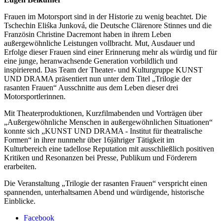
Frauen im Motorsport sind in der Historie zu wenig beachtet. Die
Tschechin Eliśka Junková, die Deutsche Clärenore Stinnes und die
Französin Christine Dacremont haben in ihrem Leben
außergewöhnliche Leistungen vollbracht. Mut, Ausdauer und
Erfolge dieser Frauen sind einer Erinnerung mehr als würdig und für
eine junge, heranwachsende Generation vorbildlich und
inspirierend. Das Team der Theater- und Kulturgruppe KUNST
UND DRAMA präsentiert nun unter dem Titel „Trilogie der
rasanten Frauen“ Ausschnitte aus dem Leben dieser drei
Motorsportlerinnen.
Mit Theaterproduktionen, Kurzfilmabenden und Vorträgen über
„Außergewöhnliche Menschen in außergewöhnlichen Situationen“
konnte sich „KUNST UND DRAMA - Institut für theatralische
Formen“ in ihrer nunmehr über 16jähriger Tätigkeit im
Kulturbereich eine tadellose Reputation mit ausschließlich positiven
Kritiken und Resonanzen bei Presse, Publikum und Förderern
erarbeiten.
Die Veranstaltung „Trilogie der rasanten Frauen“ verspricht einen
spannenden, unterhaltsamen Abend und würdigende, historische
Einblicke.
Facebook