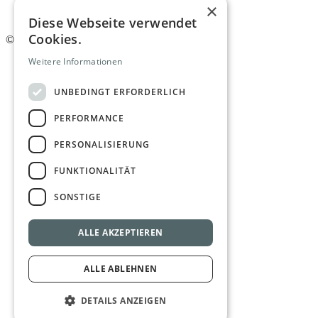
AGB
×
Newsletter
Diese Webseite verwendet
Cookies.
©
2026. Alle Rechte vorbehalten.
Weitere Informationen
UNBEDINGT ERFORDERLICH
PERFORMANCE
PERSONALISIERUNG
FUNKTIONALITÄT
SONSTIGE
ALLE AKZEPTIEREN
ALLE ABLEHNEN
DETAILS ANZEIGEN