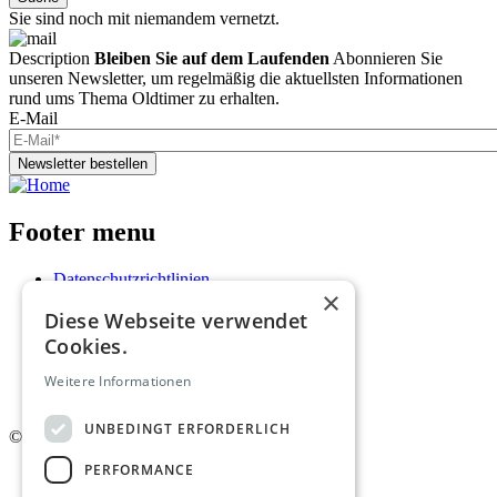
Sie sind noch mit niemandem vernetzt.
Description
Bleiben Sie auf dem Laufenden
Abonnieren Sie
unseren Newsletter, um regelmäßig die aktuellsten Informationen
rund ums Thema Oldtimer zu erhalten.
E-Mail
Newsletter bestellen
Footer menu
Datenschutzrichtlinien
×
Nutzungsbedingungen
Diese Webseite verwendet
Kontakt
Impressum
Cookies.
Mediadaten
AGB
Weitere Informationen
Newsletter
UNBEDINGT ERFORDERLICH
©
2026. Alle Rechte vorbehalten.
PERFORMANCE