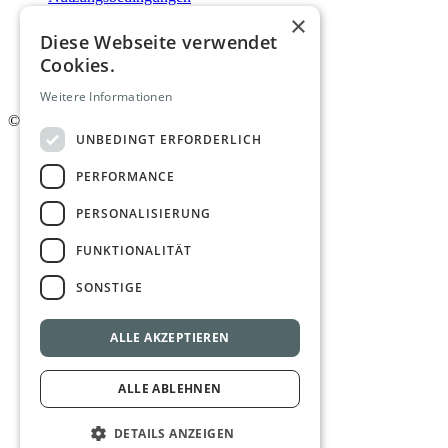
Kontakt
×
Impressum
Diese Webseite verwendet
Mediadaten
Cookies.
AGB
Newsletter
Weitere Informationen
©
2026. Alle Rechte vorbehalten.
UNBEDINGT ERFORDERLICH
PERFORMANCE
PERSONALISIERUNG
FUNKTIONALITÄT
SONSTIGE
ALLE AKZEPTIEREN
ALLE ABLEHNEN
DETAILS ANZEIGEN